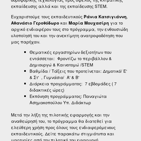
εκπαίδευσης αλλά και της εκπαίδευσης STEM.
Ευχαριστούμε τους εκπαιδευτικούς
Ράνια Κατσιγιάννη
,
Αθανάσιο Γεροθόδωρο
και
Μαρία Μουχασίρη
για το
αρχικό ενδιαφέρον τους στο πρόγραμμα, την ενθουσιώδη
υλοποίησή του και την ανεκτίμητη ανατροφοδότηση που
μας παρήχαν.
Θεματικές εργαστηρίων δεξιοτήτων που
εντάσσεται: Φροντίζω το περιβάλλον &
Δημιουργώ & Καινοτομώ /STEM
Βαθμίδα / Τάξεις που προτείνεται: Δημοτικό/ Ε'
& Στ' , Γυμνάσιο/ Α' & Β'
Διάρκεια προγράμματος: 7 εβδομάδες ( 7
διδακτικές ώρες)
Εκπόνηση προγράμματος: Παναγιώτα
Ασημακοπούλου Υπ. Διδάκτωρ
Μετά την λήξη της πιλοτικής εφαρμογής και την
αναθεώρησή του, το πρόγραμμα θα διατεθεί για
ελεύθερη χρήση προς όλους τους ενδιαφερόμενους
εκπαιδευτικούς. Δείτε παρακάτω στιγμιότυπα και
μαρτυρίες από την πιλοτική του εφαρμογή.