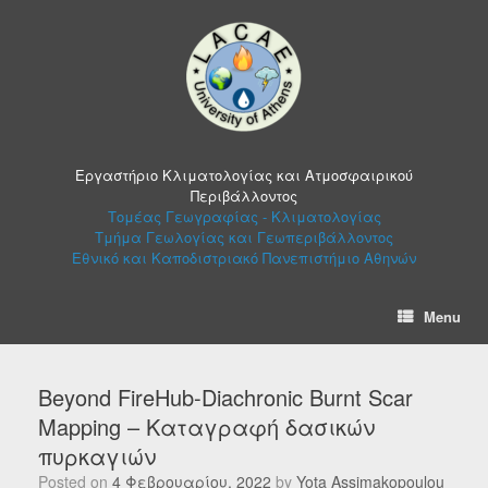
Skip
to
content
Εργαστήριο Κλιματολογίας και Ατμοσφαιρικού
Περιβάλλοντος
Τομέας Γεωγραφίας - Κλιματολογίας
Τμήμα Γεωλογίας και Γεωπεριβάλλοντος
Εθνικό και Καποδιστριακό Πανεπιστήμιο Αθηνών
Menu
Beyond FireHub-Diachronic Burnt Scar
Mapping – Καταγραφή δασικών
πυρκαγιών
Posted on
4 Φεβρουαρίου, 2022
by
Yota Assimakopoulou