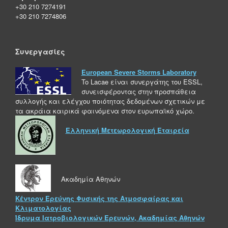
+30 210 7274191
+30 210 7274806
Συνεργασίες
European Severe Storms Laboratory
To Lacae είναι συνεργάτης του ESSL,
συνεισφέροντας στην προσπάθεια
συλλογής και ελέγχου ποιότητας δεδομένων σχετικών με
τα ακράια καιρικά φαινόμενα στον ευρωπαϊκό χώρο.
Ελληνική Μετεωρολογική Εταιρεία
Ακαδημία Αθηνών
Κέντρον Ερεύνης Φυσικής της Ατμοσφαίρας και
Κλιματολογίας
Ίδρυμα Ιατροβιολογικών Ερευνών, Ακαδημίας Αθηνών