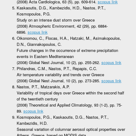
(2008) Acta Cardiologica, 63 (5), pp. 609-614.
scopus link
Kaskaoutis, D.G., Kambezidis, H.D., Nastos, P.T.,
Kosmopoulos, P.G.
Study on an intense dust storm over Greece
(2008) Atmospheric Environment, 42 (29), pp. 6884-
6896.
scopus link
Oikonomou, C., Flocas, H.A., Hatzaki, M., Asimakopoulos,
D.N., Giannakopoulos, C.
Future changes in the occurrence of extreme precipitation
events in Eastern Mediterranean
(2008) Global Nest Journal, 10 (2), pp. 255-262.
scopus link
Philandras, C.M., Nastos, P.T., Repapis, C.C.
Air temperature variability and trends over Greece
(2008) Global Nest Journal, 10 (2), pp. 273-285.
scopus link
Nastos, P.T., Matzarakis, A.P.
Variability of tropical days over Greece within the second half
of the twentieth century
(2008) Theoretical and Applied Climatology, 93 (1-2), pp. 75-
89.
scopus link
Kosmopoulos, P.G., Kaskaoutis, D.G., Nastos, P.T.,
Kambezidis, H.D.
Seasonal variation of columnar aerosol optical properties over
Athens, Greece, based on MODIS data