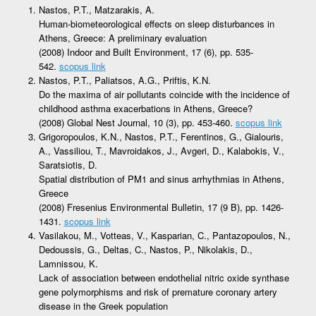
Nastos, P.T., Matzarakis, A.
Human-biometeorological effects on sleep disturbances in
Athens, Greece: A preliminary evaluation
(2008) Indoor and Built Environment, 17 (6), pp. 535-
542.
scopus link
Nastos, P.T., Paliatsos, A.G., Priftis, K.N.
Do the maxima of air pollutants coincide with the incidence of
childhood asthma exacerbations in Athens, Greece?
(2008) Global Nest Journal, 10 (3), pp. 453-460.
scopus link
Grigoropoulos, K.N., Nastos, P.T., Ferentinos, G., Gialouris,
A., Vassiliou, T., Mavroidakos, J., Avgeri, D., Kalabokis, V.,
Saratsiotis, D.
Spatial distribution of PM1 and sinus arrhythmias in Athens,
Greece
(2008) Fresenius Environmental Bulletin, 17 (9 B), pp. 1426-
1431.
scopus link
Vasilakou, M., Votteas, V., Kasparian, C., Pantazopoulos, N.,
Dedoussis, G., Deltas, C., Nastos, P., Nikolakis, D.,
Lamnissou, K.
Lack of association between endothelial nitric oxide synthase
gene polymorphisms and risk of premature coronary artery
disease in the Greek population