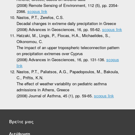
(2008) Remote Sensing of Environment, 112 (5), pp. 2354-
2366.
scopus link
Nastos, P.T., Zerefos, C.S.
Decadal changes in extreme daily precipitation in Greece
(2008) Advances in Geosciences, 16, pp. 55-62.
scopus link
Hatzaki, M., Lingis, P., Flocas, H.A., Michaelides, S.,
Oikonomou, C.
The impact of an upper tropospheric teleconnection pattern
on precipitation extremes over Cyprus
(2008) Advances in Geosciences, 16, pp. 131-136.
scopus
link
Nastos, P.T., Paliatsos, A.G., Papadopoulos, M., Bakoula,
C., Priftis, K.N.
The effect of weather variability on pediatric asthma
admissions in Athens, Greece
(2008) Journal of Asthma, 45 (1), pp. 59-65.
scopus link
Βρείτε μας
Διεύθυνση